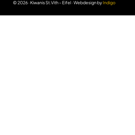
© 2026 · Kiwanis St.Vith – Eifel · Webdesign by
Indigo